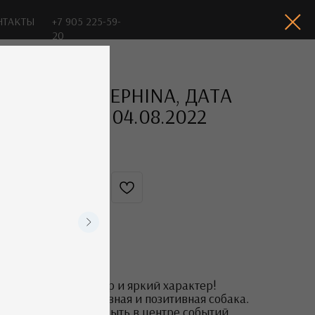
05 225-59-
TODERIA JOSEPHINA, ДАТА
РОЖДЕНИЯ: 04.08.2022
55 000
р.
65 000
р.
OUT OF STOCK
Окрас: бел/рыж
Прикус: ножницы
Тип шерсти: брокен
Шикарный экстерьер и яркий характер!
Очень игривая, активная и позитивная собака.
Любит компанию и быть в центре событий.