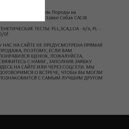
CHAMPION RUSSIA
CHAMPION RKF
Лучший Представитель Породы на
Международной Выставке Собак CACIB
ГЕНЕТИЧЕСКИЕ ТЕСТЫ: PLL,SCA,LOA - n/n, PL -
0/0!
У НАС НА САЙТЕ НЕ ПРЕДУСМОТРЕНА ПРЯМАЯ
ПРОДАЖА, ПОЭТОМУ, ЕСЛИ ВАМ
ПОНРАВИЛСЯ ЩЕНОК, ПОЖАЛУЙСТА,
СВЯЖИТЕСЬ С НАМИ , ЗАПОЛНИВ ЗАЯВКУ
ЗДЕСЬ НА САЙТЕ ИЛИ ЧЕРЕЗ СОЦСЕТИ. МЫ
ДОГОВОРИМСЯ О ВСТРЕЧЕ, ЧТОБЫ ВЫ МОГЛИ
ПОЗНАКОМИТСЯ С САМЫМ ЛУЧШИМ ДРУГОМ
ЮЛИЯ