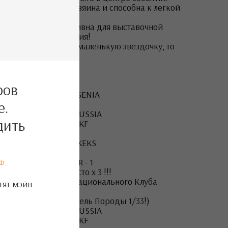
Мотивирована на хозяина и способна к легкой
обучаемости.
Жозефина перспективна для выставочной
карьеры и разведения!
Если вы ищете себе маленькую звездочку, то
это - она!
РОДИТЕЛИ:
ров
МАМА: BEST JACK JESENIA
е.
ТИТУЛЫ:
JUNIOR CHAMPION RUSSIA
дить
JUNIOR CHAMPION RKF
ПАПА: MASKI SHOW KEKS
ТИТУЛЫ:
BEST in SHOW JUNIOR - 1
Ф.
BEST in GROUP - 1 место х 3 !!!
Юный победитель Национального Клуба
тят мэйн-
Породы
(Лучший Представитель Породы 1/33!)
JUNIOR CHAMPION RUSSIA
JUNIOR CHAMPION RKF