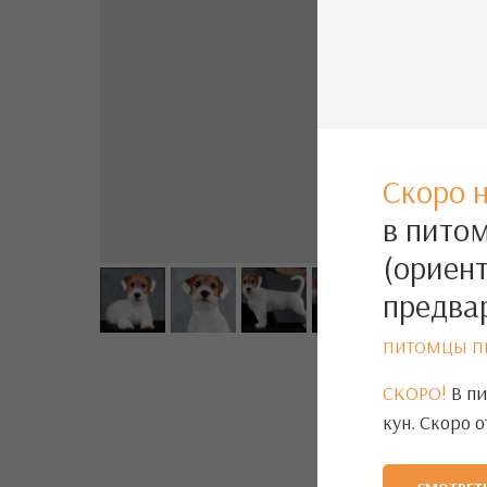
Скоро 
в питом
(ориент
предва
ПИТОМЦЫ ПЕ
СКОРО!
В пи
кун. Скоро 