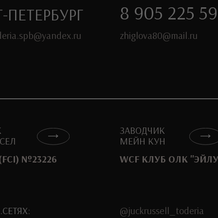
ЗАВОДЧИК
МЕЙН КУН
 №23226
WCF КЛУБ ОЛК "ЭЙЛУР"
@juckrussell_toderia
:
@toderia_mainecoon
@zoohotel_toderia
: OLESYA
КАРТА
САЙТА